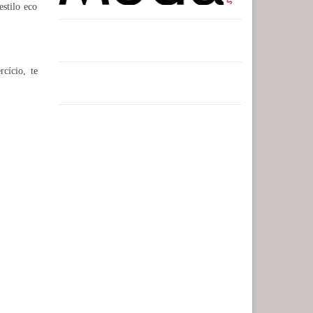
stilo eco
rcício, te