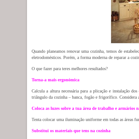
Quando planeamos renovar uma cozinha, temos de estabelecer
eletrodomésticos. Porém, a forma moderna de reparar a cozi
O que fazer para teres melhores resultados?
Torna-a mais ergonómica
Calcula a altura necessária para a plicação e instalação do
triângulo da cozinha – banca, fogão e frigorífico. Considera 
Coloca as luzes sobre a tua área de trabalho e armários 
Tenta colocar uma iluminação uniforme em todas as áreas fun
Substitui os materiais que tens na cozinha