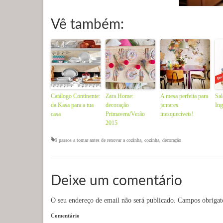
Vê também:
Catálogo Continente:
Zara Home:
A mesa perfeita para
Sal
da Kasa para a tua
decoração
jantares
Ing
casa
Primavera/Verão
inesquecíveis!
2015
9 passos a tomar antes de renovar a cozinha
,
cozinha
,
decoração
Deixe um comentário
O seu endereço de email não será publicado.
Campos obrigat
Comentário