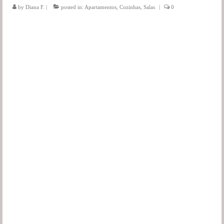
by
Diana F.
|
posted in:
Apartamentos
,
Cozinhas
,
Salas
|
0
Salas
Jardim