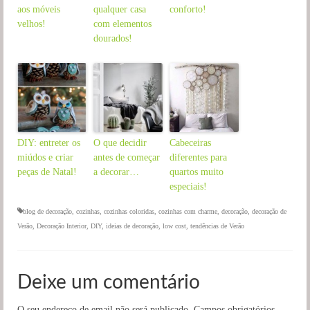
aos móveis
qualquer casa
conforto!
velhos!
com elementos
dourados!
DIY: entreter os
O que decidir
Cabeceiras
miúdos e criar
antes de começar
diferentes para
peças de Natal!
a decorar…
quartos muito
especiais!
blog de decoração
,
cozinhas
,
cozinhas coloridas
,
cozinhas com charme
,
decoração
,
decoração de
Verão
,
Decoração Interior
,
DIY
,
ideias de decoração
,
low cost
,
tendências de Verão
Deixe um comentário
O seu endereço de email não será publicado.
Campos obrigatórios