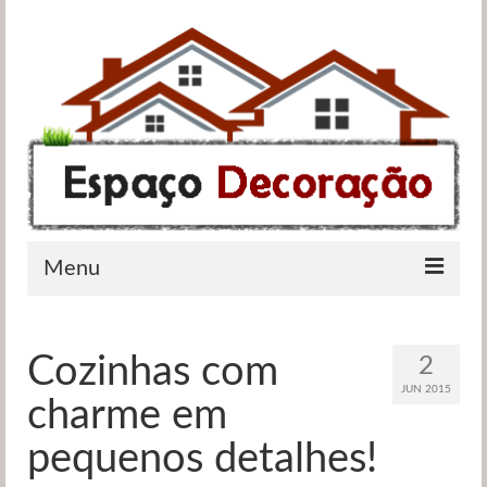
Menu
Apartamentos
Cozinhas com
2
Casas de banho
JUN 2015
charme em
Cozinhas
pequenos detalhes!
Quartos