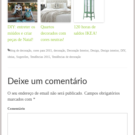
DIY: entreter os
Quartos
120 horas de
miúdos e criar
decorados com
saldos IKEA!
peças de Natal!
cores neutras!
blog de decoração
,
cores para 2015
,
decoração
,
Decoração Interior
,
Design
,
Design interior
,
DIY
,
ideias
,
Sugestões
,
Tendências 2015
,
Tendências de decoração
Deixe um comentário
O seu endereço de email não será publicado.
Campos obrigatórios
marcados com
*
Comentário