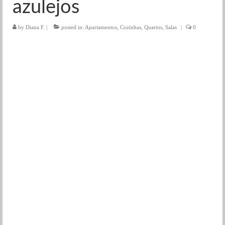
azulejos
Salas
by
Diana F.
|
posted in:
Apartamentos
,
Cozinhas
,
Quartos
,
Salas
|
0
Jardim