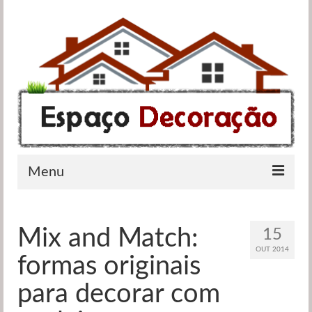
Menu
Apartamentos
Mix and Match:
15
Casas de banho
OUT 2014
formas originais
Cozinhas
para decorar com
Quartos