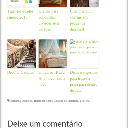
Tiger novidades
Dividir para
Cozinhas com
janeiro 2015
conquistar:
charme em
divisões sem
pequenos
paredes
detalhes!
Decorar Escadas
Universo IKEA:
Dicas e sugestões
Ano novo, cama
para trazer a
nova!
praia para dentro
de casa!
Azulejaria
,
Azulejos
,
Heterogeneidade
,
Mistura de Materiais
,
Tijoleira
Deixe um comentário