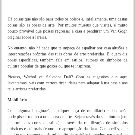
Há coisas que não são para todos os bolsos e, infelizmente, uma destas
coisas são as obras de arte. Por muitos museus que visites, é muito
pouco provável que possas regressar a casa e pendurar um Van Gogh
original sobre a lareira.
No entanto, não há nada que te impeça de espalhar por casa alusões e
interpretações próprias das tuas obras de arte preferidas. E quem diz
obras específicas, também fala em estilos, autores ou símbolos da
cultura popular de que gostes ou que te inspirem.
Picasso, Warhol ou Salvador Dali? Com as sugestões que aqui
levantamos, vais com certeza tirar ideias para adaptar à tua casa e aos
teus artistas preferidos.
Mobiliário
Com alguma imaginação, qualquer peça de mobiliário e decoração
pode piscar o olho a uma obra de arte. Seja através da sua pintura (em
determinadas cores e estilos), através da reutilização de símbolos
artísticos e culturais (como a reapropriação das latas Campbell’s, que
aqui te mostramos) ou da utilização de padrões (pintados, em papel de