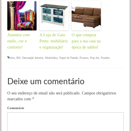
Assentos com
A Loja do Gato
O que comprar
estilo, cor e
Preto: mobiliário
para a tua casa na
conforto!
e organização!
época de saldos!
Arte
,
BD
,
Decoração Interior
,
Mobiliário
,
Papel de Parede
,
Picasso
,
Pop Art
,
Puzzles
Deixe um comentário
O seu endereço de email não será publicado.
Campos obrigatórios
marcados com
*
Comentário