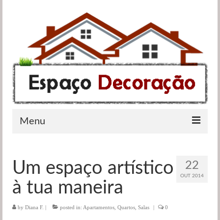
Menu
Apartamentos
Um espaço artístico
22
Casas de banho
OUT 2014
à tua maneira
Cozinhas
by
Diana F.
|
posted in:
Apartamentos
,
Quartos
,
Salas
|
0
Quartos