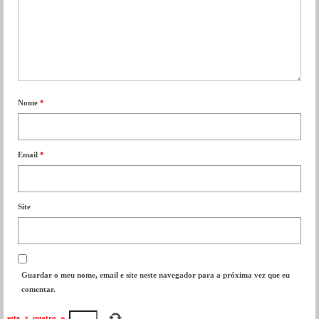
Nome
*
Email
*
Site
Guardar o meu nome, email e site neste navegador para a próxima vez que eu
comentar.
sete
×
quatro
=