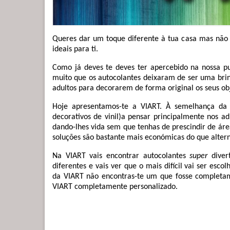
Queres dar um toque diferente à tua casa mas não 
ideais para ti.
Como já deves te deves ter apercebido na nossa pu
muito que os autocolantes deixaram de ser uma brinc
adultos para decorarem de forma original os seus obj
Hoje apresentamos-te a VIART. À semelhança d
decorativos de vinil)a pensar principalmente nos adu
dando-lhes vida sem que tenhas de prescindir de área
soluções são bastante mais económicas do que altern
Na VIART vais encontrar autocolantes
super
divert
diferentes e vais ver que o mais difícil vai ser es
da VIART não encontras-te um que fosse completa
VIART completamente personalizado.