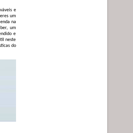
váveis e
teres um
menda na
aber, um
endido e
il neste
sticas do