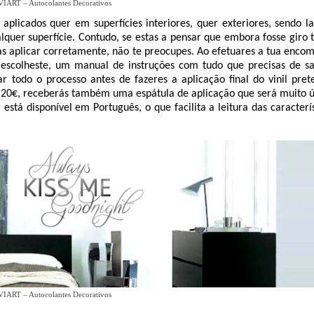
VIART – Autocolantes Decorativos
plicados quer em superfícies interiores, quer exteriores, sendo la
lquer superfície.
Contudo, se estas a pensar que embora fosse giro 
as aplicar corretamente, não te preocupes. Ao efetuares a tua enco
e escolheste, um manual de instruções com tudo que precisas de s
 todo o processo antes de fazeres a aplicação final do vinil pret
 20€, receberás também uma espátula de aplicação que será muito út
e
está disponível em Português, o que facilita a leitura das caracterí
VIART – Autocolantes Decorativos