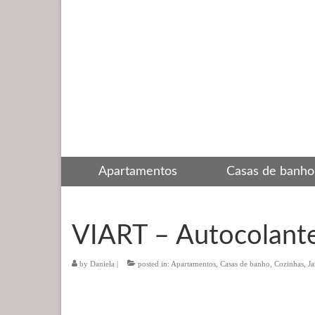
Apartamentos
Casas de banho
VIART – Autocolante
by
Daniela
|
posted in:
Apartamentos
,
Casas de banho
,
Cozinhas
,
J