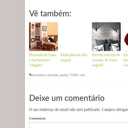
Vê também:
Decoração de Casas
Ideias para um chão
Decorar com tons de
Des
e Apartamentos
original
cinzento, de forma
des
Alugados
original!
Ca
autocolantes
,
decoração
,
paredes
,
VIART
,
vinil
Deixe um comentário
O seu endereço de email não será publicado.
Campos obrigat
Comentário