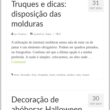
31
Truques e dicas:
Salas
OUT 2014
disposição das
Jardim
molduras
by
Cesária
|
posted in:
Salas
|
0
A utilização de (muitas) molduras numa sala de estar ou de
jantar é um elemento obrigatório. Podem ser quadros pintados,
ou fotografias. Confesso até que a última opção é a minha
preferida. A razão é simples: colocarmos, no sítio onde …
Continued
decor
,
decoração
,
dicas
,
fotografias
,
home
,
molduras
,
quadros
,
salas
,
truques
30
Decoração de
OUT 2014
abóboras Halloween