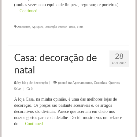
(muitas vezes com equipa de limpeza, segurança e porteiros)
…
Continued
Ambientes
,
Apliques
,
Decoração Interior
,
Tetos
,
Tinta
28
Casa: decoração de
OUT 2014
natal
by
blog de decoração
|
posted in:
Apartamentos
,
Cozinhas
,
Quartos
,
Salas
|
0
A loja Casa, na minha opinião, é uma das melhores lojas de
decoração. Os preços são bastante acessíveis e, os artigos
decorativos são divinais. Parece que acertam em cheio nos
nossos gostos para cada detalhe. Decidi mostra-vos um relance
do …
Continued