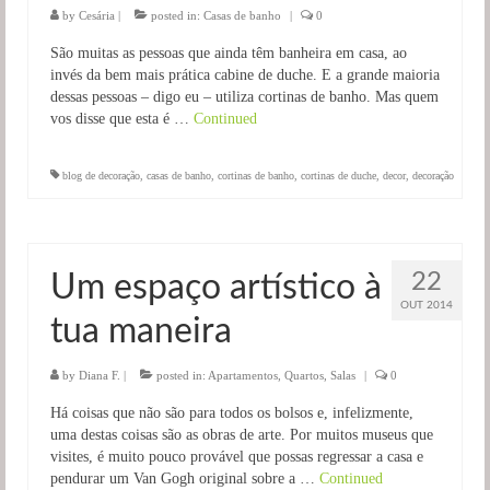
by
Cesária
|
posted in:
Casas de banho
|
0
São muitas as pessoas que ainda têm banheira em casa, ao
invés da bem mais prática cabine de duche. E a grande maioria
dessas pessoas – digo eu – utiliza cortinas de banho. Mas quem
vos disse que esta é …
Continued
blog de decoração
,
casas de banho
,
cortinas de banho
,
cortinas de duche
,
decor
,
decoração
22
Um espaço artístico à
OUT 2014
tua maneira
by
Diana F.
|
posted in:
Apartamentos
,
Quartos
,
Salas
|
0
Há coisas que não são para todos os bolsos e, infelizmente,
uma destas coisas são as obras de arte. Por muitos museus que
visites, é muito pouco provável que possas regressar a casa e
pendurar um Van Gogh original sobre a …
Continued