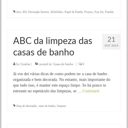
Arte
,
BD
,
Decoração Interior
,
Mobiliário
,
Papel de Parede
,
Picasso
,
Pop Art
,
Puzzles
21
ABC da limpeza das
OUT 2014
casas de banho
by
Cesária
|
posted in:
Casas de banho
|
0
Já vos dei várias dicas de como podem ter a casa de banho
organizada e bem decorada. No entanto, mais importante do
que tudo isso, é manter este espaço limpo. Se há pouco te
estreaste no espetáculo das limpezas, se …
Continued
blog de decoração
,
casas de banho
,
limpeza