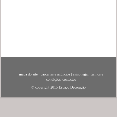
mapa do site
|
parcerias e anúncios
|
aviso legal, termos e
condições
|
contactos
© copyright 2015
Espaço Decoração