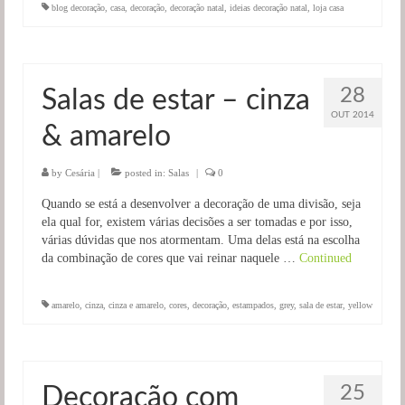
blog decoração
,
casa
,
decoração
,
decoração natal
,
ideias decoração natal
,
loja casa
28
Salas de estar – cinza
OUT 2014
& amarelo
by
Cesária
|
posted in:
Salas
|
0
Quando se está a desenvolver a decoração de uma divisão, seja
ela qual for, existem várias decisões a ser tomadas e por isso,
várias dúvidas que nos atormentam. Uma delas está na escolha
da combinação de cores que vai reinar naquele …
Continued
amarelo
,
cinza
,
cinza e amarelo
,
cores
,
decoração
,
estampados
,
grey
,
sala de estar
,
yellow
25
Decoração com