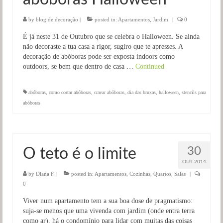
by
blog de decoração
|
posted in:
Apartamentos
,
Jardim
|
0
É já neste 31 de Outubro que se celebra o Halloween. Se ainda
não decoraste a tua casa a rigor, sugiro que te apresses. A
decoração de abóboras pode ser exposta indoors como
outdoors, se bem que dentro de casa …
Continued
abóboras
,
como cortar abóboras
,
cravar abóboras
,
dia das bruxas
,
halloween
,
stencils para
abóboras
30
O teto é o limite
OUT 2014
by
Diana F.
|
posted in:
Apartamentos
,
Cozinhas
,
Quartos
,
Salas
|
0
Viver num apartamento tem a sua boa dose de pragmatismo:
suja-se menos que uma vivenda com jardim (onde entra terra
como ar), há o condomínio para lidar com muitas das coisas