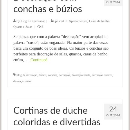
OUT 2014
conchas e búzios
by
blog de decoração
|
posted in:
Apartamentos
,
Casas de banho
,
Quartos
,
Salas
|
2
Se pensas que com a palavra “decoração” vem acoplada a
palavra “custo”, estás enganada! Na maior parte das vezes
basta um conjunto de boas ideias. Os búzios e conchas são
perfeitos para decoração de salas, quartos, casas de banho,
enfim, …
Continued
blog de decoração
,
búzios
,
conchas
,
decoração
,
decoração barata
,
decoração quartos
,
decoração salas
24
Cortinas de duche
OUT 2014
coloridas e divertidas