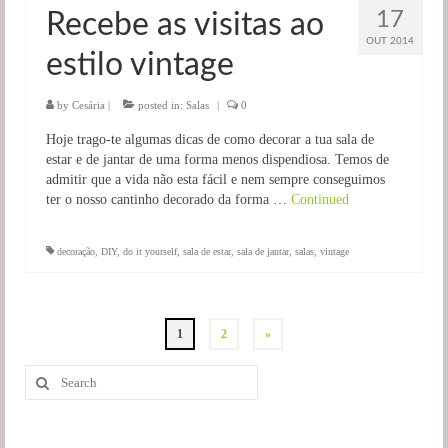
17
Recebe as visitas ao
OUT 2014
estilo vintage
by
Cesária
|
posted in:
Salas
|
0
Hoje trago-te algumas dicas de como decorar a tua sala de
estar e de jantar de uma forma menos dispendiosa. Temos de
admitir que a vida não esta fácil e nem sempre conseguimos
ter o nosso cantinho decorado da forma …
Continued
decoração
,
DIY
,
do it yourself
,
sala de estar
,
sala de jantar
,
salas
,
vintage
Navegação
1
2
»
de
Search
for:
artigos