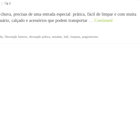
|
0
chuva, precisas de uma entrada especial: prática, fácil de limpar e com muita
stuário, calçado e acessórios que podem transportar …
Continued
ção
,
Decoração Interior
,
decoração prática
,
entradas
,
hall
,
limpeza
,
pragmatismo