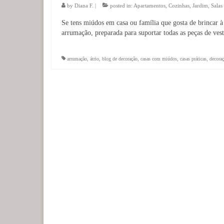
by
Diana F.
|
posted in:
Apartamentos
,
Cozinhas
,
Jardim
,
Salas
Se tens miúdos em casa ou família que gosta de brincar à 
arrumação, preparada para suportar todas as peças de ve
arrumação
,
átrio
,
blog de decoração
,
casas com miúdos
,
casas práticas
,
decora