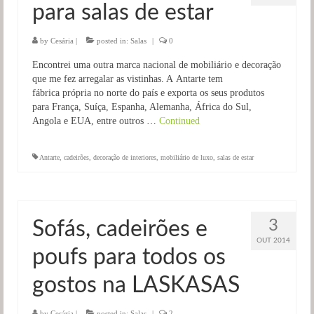
para salas de estar
Salas
Jardim
by
Cesária
|
posted in:
Salas
|
0
Encontrei uma outra marca nacional de mobiliário e decoração
que me fez arregalar as vistinhas. A Antarte tem
fábrica própria no norte do país e exporta os seus produtos
para França, Suíça, Espanha, Alemanha, África do Sul,
Angola e EUA, entre outros …
Continued
Antarte
,
cadeirões
,
decoração de interiores
,
mobiliário de luxo
,
salas de estar
3
Sofás, cadeirões e
OUT 2014
poufs para todos os
gostos na LASKASAS
by
Cesária
|
posted in:
Salas
|
2