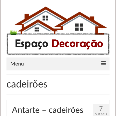
Menu
Apartamentos
cadeirões
Casas de banho
Cozinhas
7
Antarte – cadeirões
Quartos
OUT 2014