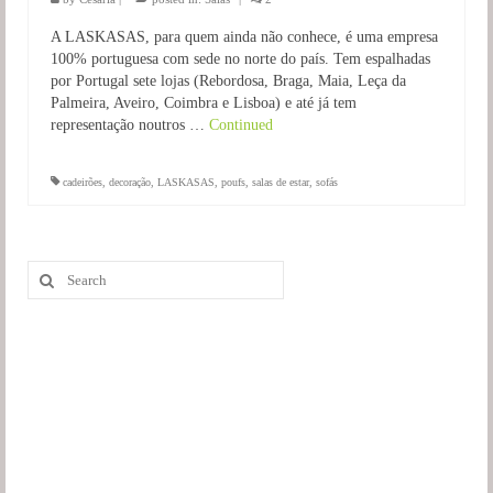
A LASKASAS, para quem ainda não conhece, é uma empresa
100% portuguesa com sede no norte do país. Tem espalhadas
por Portugal sete lojas (Rebordosa, Braga, Maia, Leça da
Palmeira, Aveiro, Coimbra e Lisboa) e até já tem
representação noutros …
Continued
cadeirões
,
decoração
,
LASKASAS
,
poufs
,
salas de estar
,
sofás
Search
for: