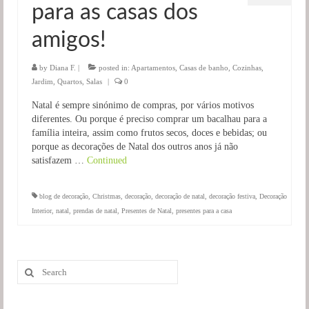
para as casas dos
Salas
amigos!
Jardim
by
Diana F.
|
posted in:
Apartamentos
,
Casas de banho
,
Cozinhas
,
Jardim
,
Quartos
,
Salas
|
0
Natal é sempre sinónimo de compras, por vários motivos
diferentes. Ou porque é preciso comprar um bacalhau para a
família inteira, assim como frutos secos, doces e bebidas; ou
porque as decorações de Natal dos outros anos já não
satisfazem …
Continued
blog de decoração
,
Christmas
,
decoração
,
decoração de natal
,
decoração festiva
,
Decoração
Interior
,
natal
,
prendas de natal
,
Presentes de Natal
,
presentes para a casa
Search
for: