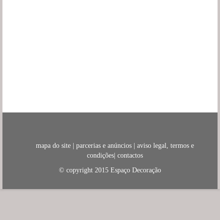
mapa do site
|
parcerias e anúncios
|
aviso legal, termos e
condições
|
contactos
© copyright 2015
Espaço Decoração