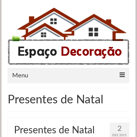
Menu
Apartamentos
Presentes de Natal
Casas de banho
Cozinhas
2
Presentes de Natal
Quartos
DEZ 2015