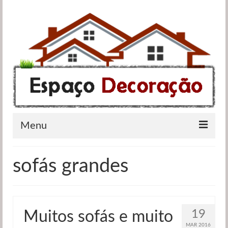
Menu
Apartamentos
sofás grandes
Casas de banho
Cozinhas
19
Muitos sofás e muito
Quartos
MAR 2016