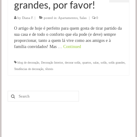
grandes, por favor!
Salas
Jardim
by
Diana F.
|
posted in:
Apartamentos
,
Salas
|
0
O artigo de hoje é perfeito para quem gosta de tirar partido da
sua casa e de todo o conforto que ela pode (e deve) sempre
proporcionar, tanto a quem lá vive como aos amigos e à
família convidados! Mas …
Continued
blog de decoração
,
Decoração Interior
,
decorar sofás
,
quartos
,
salas
,
sofás
,
sofás grandes
,
Tendências de decoração
,
têxteis
Search
for: