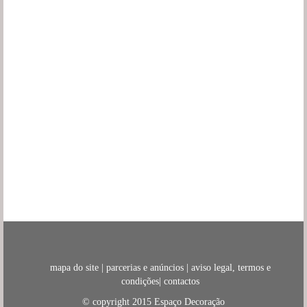
mapa do site
|
parcerias e anúncios
|
aviso legal, termos e
condições
|
contactos
© copyright 2015
Espaço Decoração