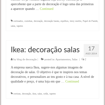
apercebeste que a parte de decoração é logo uma das primeiras
a aparecer quando …
Continued
cortinados
,
cozinhas
,
decoração
,
decoração barata
,
espelhos
,
leroy merlin
,
Papel de Parede
,
salas
,
tapetes
17
Ikea: decoração salas
AGO 2014
by
blog de decoração
|
posted in:
Apartamentos
,
Salas
|
2
A empresa sueca Ikea, sugere-nos algumas imagens de
decoração de salas. O objetivo é que te inspires nos temas
decorativos, e personalizes ao teu gosto e à tua casa. A nível de
qualidade e preço, é uma loja em que …
Continued
cortinas
,
decoração
,
ikea
,
salas
,
sofás
,
tapetes