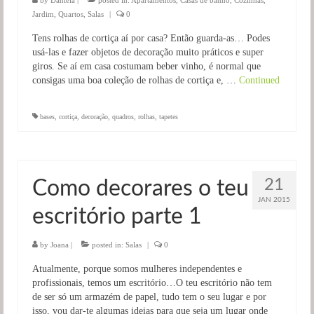
by
Daniela
|
posted in:
Apartamentos
,
Casas de banho
,
Cozinhas
,
Jardim
,
Quartos
,
Salas
|
0
Tens rolhas de cortiça aí por casa? Então guarda-as… Podes
usá-las e fazer objetos de decoração muito práticos e super
giros. Se aí em casa costumam beber vinho, é normal que
consigas uma boa coleção de rolhas de cortiça e, …
Continued
bases
,
cortiça
,
decoração
,
quadros
,
rolhas
,
tapetes
21
Como decorares o teu
JAN 2015
escritório parte 1
by
Joana
|
posted in:
Salas
|
0
Atualmente, porque somos mulheres independentes e
profissionais, temos um escritório…O teu escritório não tem
de ser só um armazém de papel, tudo tem o seu lugar e por
isso, vou dar-te algumas ideias para que seja um lugar onde