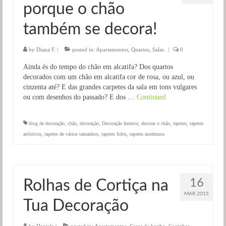
porque o chão
Salas
também se decora!
Jardim
by
Diana F.
|
posted in:
Apartamentos
,
Quartos
,
Salas
|
0
Ainda és do tempo do chão em alcatifa? Dos quartos
decorados com um chão em alcatifa cor de rosa, ou azul, ou
cinzenta até? E das grandes carpetes da sala em tons vulgares
ou com desenhos do passado? E dos …
Continued
blog de decoração
,
chão
,
decoração
,
Decoração Interior
,
decorar o chão
,
tapetes
,
tapetes
artísticos
,
tapetes de vários tamanhos
,
tapetes fofos
,
tapetes modernos
16
Rolhas de Cortiça na
MAR 2015
Tua Decoração