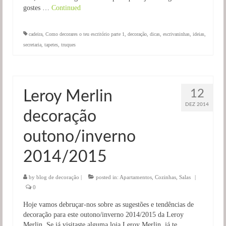
gostes …
Continued
cadeira
,
Como decorares o teu escritório parte 1
,
decoração
,
dicas
,
escrivaninhas
,
ideias
,
secretaria
,
tapetes
,
truques
12
Leroy Merlin
DEZ 2014
decoração
outono/inverno
2014/2015
by
blog de decoração
|
posted in:
Apartamentos
,
Cozinhas
,
Salas
|
0
Hoje vamos debruçar-nos sobre as sugestões e tendências de
decoração para este outono/inverno 2014/2015 da Leroy
Merlin. Se já visitaste alguma loja Leroy Merlin, já te