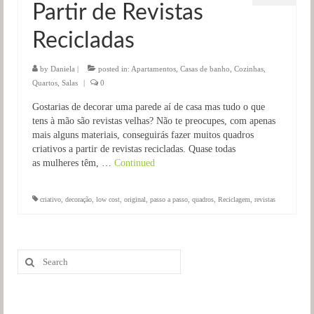
Partir de Revistas
Salas
Recicladas
Jardim
by
Daniela
|
posted in:
Apartamentos
,
Casas de banho
,
Cozinhas
,
Quartos
,
Salas
|
0
Gostarias de decorar uma parede aí de casa mas tudo o que
tens à mão são revistas velhas? Não te preocupes, com apenas
mais alguns materiais, conseguirás fazer muitos quadros
criativos a partir de revistas recicladas. Quase todas
as mulheres têm, …
Continued
criativo
,
decoração
,
low cost
,
original
,
passo a passo
,
quadros
,
Reciclagem
,
revistas
Search
for: