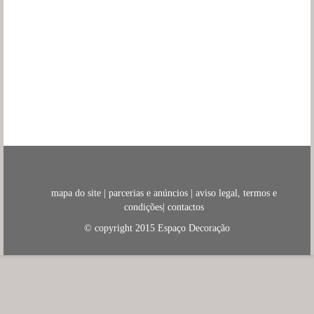
mapa do site
|
parcerias e anúncios
|
aviso legal, termos e
condições
|
contactos
© copyright 2015
Espaço Decoração