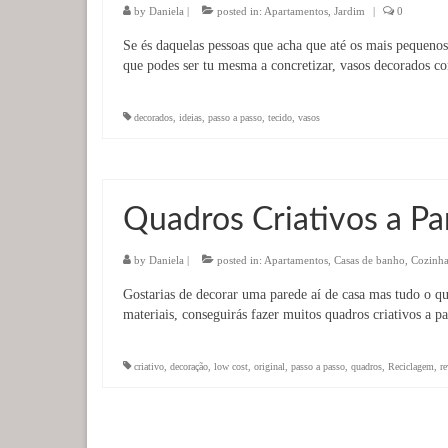
by
Daniela
|
posted in:
Apartamentos
,
Jardim
|
0
Se és daquelas pessoas que acha que até os mais pequenos
que podes ser tu mesma a concretizar, vasos decorados c
decorados
,
ideias
,
passo a passo
,
tecido
,
vasos
Quadros Criativos a Par
by
Daniela
|
posted in:
Apartamentos
,
Casas de banho
,
Cozinha
Gostarias de decorar uma parede aí de casa mas tudo o qu
materiais, conseguirás fazer muitos quadros criativos a p
criativo
,
decoração
,
low cost
,
original
,
passo a passo
,
quadros
,
Reciclagem
,
re