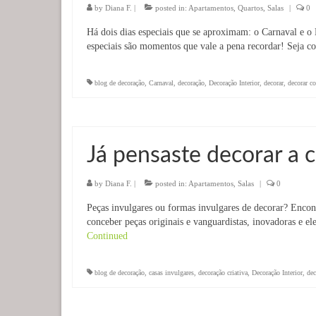
by
Diana F.
|
posted in:
Apartamentos
,
Quartos
,
Salas
|
0
Há dois dias especiais que se aproximam: o Carnaval e 
especiais são momentos que vale a pena recordar! Seja c
blog de decoração
,
Carnaval
,
decoração
,
Decoração Interior
,
decorar
,
decorar 
Já pensaste decorar a 
by
Diana F.
|
posted in:
Apartamentos
,
Salas
|
0
Peças invulgares ou formas invulgares de decorar? Encont
conceber peças originais e vanguardistas, inovadoras e el
Continued
blog de decoração
,
casas invulgares
,
decoração criativa
,
Decoração Interior
,
dec