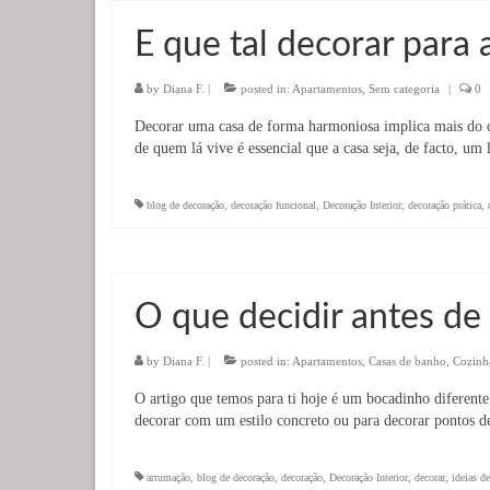
E que tal decorar para
by
Diana F.
|
posted in:
Apartamentos
,
Sem categoria
|
0
Decorar uma casa de forma harmoniosa implica mais do que
de quem lá vive é essencial que a casa seja, de facto, um
blog de decoração
,
decoração funcional
,
Decoração Interior
,
decoração prática
,
O que decidir antes d
by
Diana F.
|
posted in:
Apartamentos
,
Casas de banho
,
Cozinh
O artigo que temos para ti hoje é um bocadinho diferente
decorar com um estilo concreto ou para decorar pontos d
arrumação
,
blog de decoração
,
decoração
,
Decoração Interior
,
decorar
,
ideias d