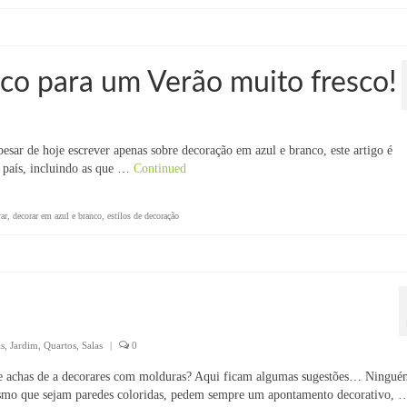
co para um Verão muito fresco!
pesar de hoje escrever apenas sobre decoração em azul e branco, este artigo é
o país, incluindo as que …
Continued
ar
,
decorar em azul e branco
,
estilos de decoração
s
,
Jardim
,
Quartos
,
Salas
|
0
ue achas de a decorares com molduras? Aqui ficam algumas sugestões… Ningué
Mesmo que sejam paredes coloridas, pedem sempre um apontamento decorativo, 