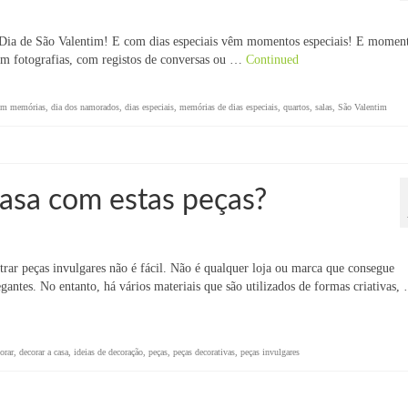
o Dia de São Valentim! E com dias especiais vêm momentos especiais! E momen
om fotografias, com registos de conversas ou …
Continued
com memórias
,
dia dos namorados
,
dias especiais
,
memórias de dias especiais
,
quartos
,
salas
,
São Valentim
casa com estas peças?
rar peças invulgares não é fácil. Não é qualquer loja ou marca que consegue
egantes. No entanto, há vários materiais que são utilizados de formas criativas,
orar
,
decorar a casa
,
ideias de decoração
,
peças
,
peças decorativas
,
peças invulgares