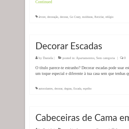
Continued
árvore
,
decoração
,
decorar
,
Go Crazy
,
molduras
,
Reciclar
,
relógio
Decorar Escadas
by
Daniela
|
posted in:
Apartamentos
,
Sem categoria
|
0
O título parece-te estranho? Decorar escadas pode soar 
um toque especial e diferente à tua casa sem que tenhas
autocolantes
,
decorar
,
degrau
,
Escada
,
espelho
Cabeceiras de Cama em