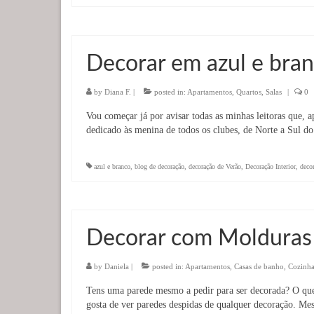
Decorar em azul e bran
by
Diana F.
|
posted in:
Apartamentos
,
Quartos
,
Salas
|
0
Vou começar já por avisar todas as minhas leitoras que, a
dedicado às menina de todos os clubes, de Norte a Sul d
azul e branco
,
blog de decoração
,
decoração de Verão
,
Decoração Interior
,
decor
Decorar com Molduras
by
Daniela
|
posted in:
Apartamentos
,
Casas de banho
,
Cozinha
Tens uma parede mesmo a pedir para ser decorada? O q
gosta de ver paredes despidas de qualquer decoração. 