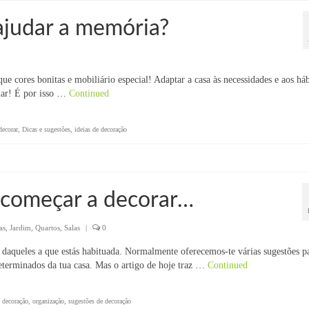
 ajudar a memória?
 cores bonitas e mobiliário especial! Adaptar a casa às necessidades e aos háb
 lar! É por isso …
Continued
decorar
,
Dicas e sugestões
,
ideias de decoração
e começar a decorar…
as
,
Jardim
,
Quartos
,
Salas
|
0
 daqueles a que estás habituada. Normalmente oferecemos-te várias sugestões p
eterminados da tua casa. Mas o artigo de hoje traz …
Continued
e decoração
,
organização
,
sugestões de decoração