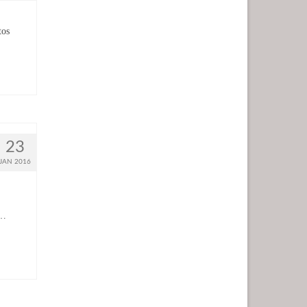
tos
23
JAN 2016
 …