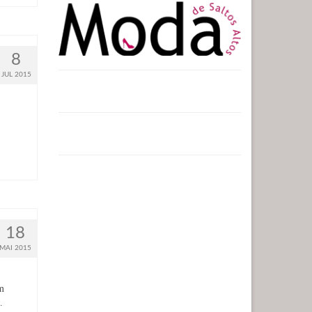
8
JUL 2015
18
MAI 2015
m
…