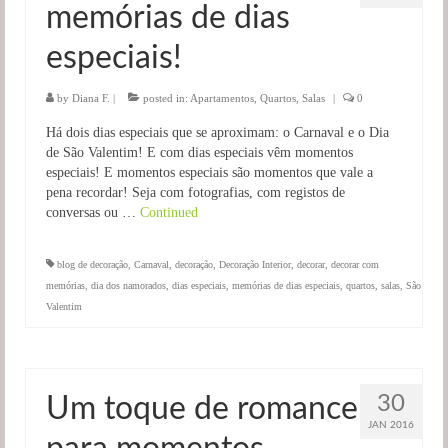
memórias de dias
Salas
especiais!
Jardim
by
Diana F.
|
posted in:
Apartamentos
,
Quartos
,
Salas
|
0
Há dois dias especiais que se aproximam: o Carnaval e o Dia
de São Valentim! E com dias especiais vêm momentos
especiais! E momentos especiais são momentos que vale a
pena recordar! Seja com fotografias, com registos de
conversas ou …
Continued
blog de decoração
,
Carnaval
,
decoração
,
Decoração Interior
,
decorar
,
decorar com
memórias
,
dia dos namorados
,
dias especiais
,
memórias de dias especiais
,
quartos
,
salas
,
São
Valentim
30
Um toque de romance
JAN 2016