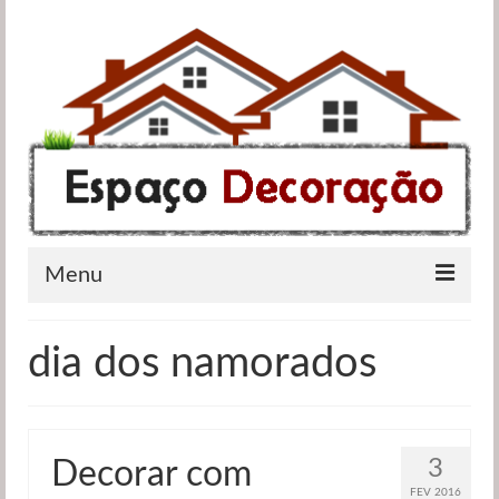
Menu
Apartamentos
dia dos namorados
Casas de banho
Cozinhas
3
Decorar com
Quartos
FEV 2016