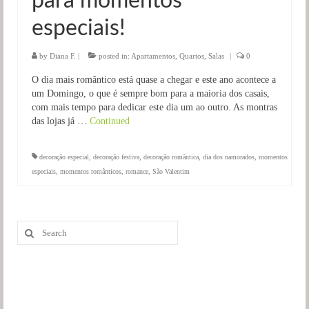
para momentos
especiais!
by
Diana F.
|
posted in:
Apartamentos
,
Quartos
,
Salas
|
0
O dia mais romântico está quase a chegar e este ano acontece a
um Domingo, o que é sempre bom para a maioria dos casais,
com mais tempo para dedicar este dia um ao outro. As montras
das lojas já …
Continued
decoração especial
,
decoração festiva
,
decoração romântica
,
dia dos namorados
,
momentos
especiais
,
momentos românticos
,
romance
,
São Valentim
Search
for: