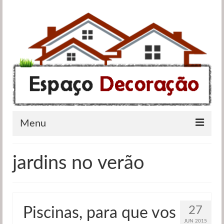
Menu
Apartamentos
jardins no verão
Casas de banho
Cozinhas
27
Piscinas, para que vos
Quartos
JUN 2015