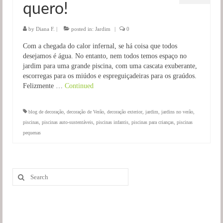
quero!
Salas
Jardim
by
Diana F.
|
posted in:
Jardim
|
0
Com a chegada do calor infernal, se há coisa que todos
desejamos é água. No entanto, nem todos temos espaço no
jardim para uma grande piscina, com uma cascata exuberante,
escorregas para os miúdos e espreguiçadeiras para os graúdos.
Felizmente …
Continued
blog de decoração
,
decoração de Verão
,
decoração exterior
,
jardim
,
jardins no verão
,
piscinas
,
piscinas auto-sustentáveis
,
piscinas infantis
,
piscinas para crianças
,
piscinas
pequenas
Search
for: