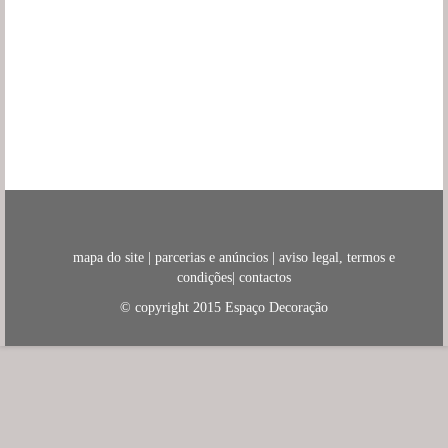
mapa do site
|
parcerias e anúncios
|
aviso legal, termos e
condições
|
contactos
© copyright 2015
Espaço Decoração