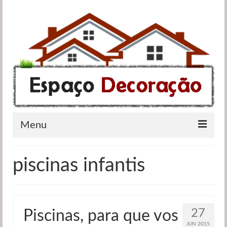
Menu
Apartamentos
piscinas infantis
Casas de banho
Cozinhas
27
Piscinas, para que vos
Quartos
JUN 2015