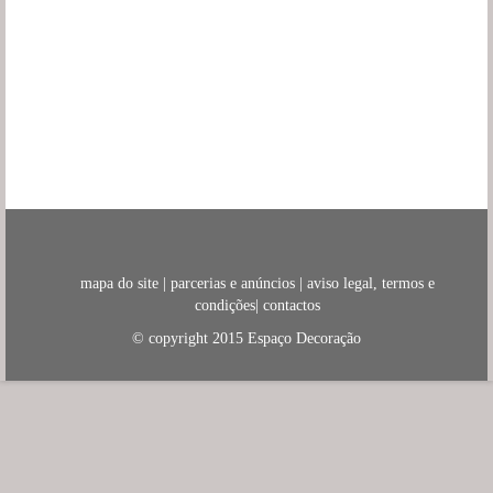
mapa do site
|
parcerias e anúncios
|
aviso legal, termos e
condições
|
contactos
© copyright 2015
Espaço Decoração