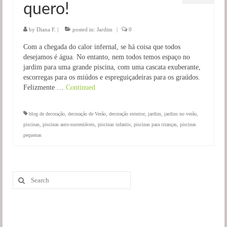
quero!
Salas
Jardim
by
Diana F.
|
posted in:
Jardim
|
0
Com a chegada do calor infernal, se há coisa que todos
desejamos é água. No entanto, nem todos temos espaço no
jardim para uma grande piscina, com uma cascata exuberante,
escorregas para os miúdos e espreguiçadeiras para os graúdos.
Felizmente …
Continued
blog de decoração
,
decoração de Verão
,
decoração exterior
,
jardim
,
jardins no verão
,
piscinas
,
piscinas auto-sustentáveis
,
piscinas infantis
,
piscinas para crianças
,
piscinas
pequenas
Search
for: