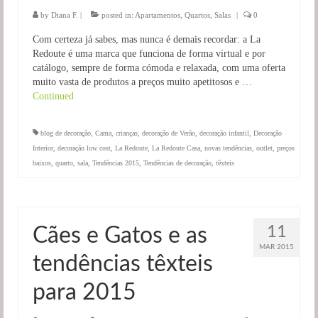
by
Diana F.
|
posted in:
Apartamentos
,
Quartos
,
Salas
|
0
Com certeza já sabes, mas nunca é demais recordar: a La
Redoute é uma marca que funciona de forma virtual e por
catálogo, sempre de forma cómoda e relaxada, com uma oferta
muito vasta de produtos a preços muito apetitosos e …
Continued
blog de decoração
,
Cama
,
crianças
,
decoração de Verão
,
decoração infantil
,
Decoração
Interior
,
decoração low cost
,
La Redoute
,
La Redoute Casa
,
novas tendências
,
outlet
,
preços
baixos
,
quarto
,
sala
,
Tendências 2015
,
Tendências de decoração
,
têxteis
11
Cães e Gatos e as
MAR 2015
tendências têxteis
para 2015