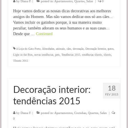
by
Diana F.
|
posted in:
Apartamentos
,
Quartos
,
Salas
|
0
Hoje vamos dedicar as nossas dicas decorativas aos melhores
amigos do Homem. Mas não vamos dedicar-nos só aos cães…
Vamos incluir os gatinhos porque, à sua maneira muito
peculiar, também adoram os seus humanos e as suas casas…
Desde que …
Continued
A Loja do Gato Preto
,
Almofadas
,
animais
,
cães
,
decoração
,
Decoração Interior
,
gatos
,
Light in the Box
,
novas tendências
,
pets
,
Tendências 2015
,
tendências têxteis
,
têxteis
,
Têxteis 2015
18
Decoração interior:
FEV 2015
tendências 2015
by
Diana F.
|
posted in:
Apartamentos
,
Cozinhas
,
Quartos
,
Salas
|
0