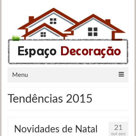
Menu
Apartamentos
Tendências 2015
Casas de banho
Cozinhas
21
Novidades de Natal
Quartos
OUT 2015