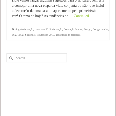
Hoje vamos lançar algumas sugestões para o ar, para quem está
a começar uma nova etapa da vida, conjunta ou não, que inclui
a decoração de uma casa ou apartamento pela primeiríssima
vez! O tema de hoje? As tendências de …
Continued
blog de decoração
,
cores para 2015
,
decoração
,
Decoração Interior
,
Design
,
Design interior
,
DIY
,
ideias
,
Sugestões
,
Tendências 2015
,
Tendências de decoração
Search
for: