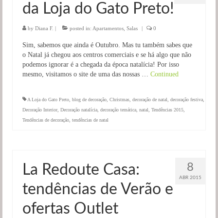
da Loja do Gato Preto!
Salas
Jardim
by
Diana F.
|
posted in:
Apartamentos
,
Salas
|
0
Sim, sabemos que ainda é Outubro. Mas tu também sabes que
o Natal já chegou aos centros comerciais e se há algo que não
podemos ignorar é a chegada da época natalícia! Por isso
mesmo, visitamos o site de uma das nossas …
Continued
A Loja do Gato Preto
,
blog de decoração
,
Christmas
,
decoração de natal
,
decoração festiva
,
Decoração Interior
,
Decoração natalícia
,
decoração temática
,
natal
,
Tendências 2015
,
Tendências de decoração
,
tendências de natal
8
La Redoute Casa:
ABR 2015
tendências de Verão e
ofertas Outlet