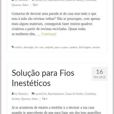
Quartos
,
Salas
|
0
Gostarias de decorar uma parede aí de casa mas tudo o que
tens à mão são revistas velhas? Não te preocupes, com apenas
mais alguns materiais, conseguirás fazer muitos quadros
criativos a partir de revistas recicladas. Quase todas
as mulheres têm, …
Continued
criativo
,
decoração
,
low cost
,
original
,
passo a passo
,
quadros
,
Reciclagem
,
revistas
16
Solução para Fios
FEV 2015
Inestéticos
by
Daniela
|
posted in:
Apartamentos
,
Casas de banho
,
Cozinhas
,
Jardim
,
Quartos
,
Salas
|
0
Já te aconteceu de estares a mobilar e a decorar a tua casa
quando te apercebeste de que para ligar um dos teus aparelhos