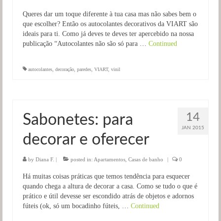
Queres dar um toque diferente à tua casa mas não sabes bem o
que escolher? Então os autocolantes decorativos da VIART são
ideais para ti. Como já deves te deves ter apercebido na nossa
publicação “Autocolantes não são só para …
Continued
autocolantes
,
decoração
,
paredes
,
VIART
,
vinil
14
Sabonetes: para
JAN 2015
decorar e oferecer
by
Diana F.
|
posted in:
Apartamentos
,
Casas de banho
|
0
Há muitas coisas práticas que temos tendência para esquecer
quando chega a altura de decorar a casa. Como se tudo o que é
prático e útil devesse ser escondido atrás de objetos e adornos
fúteis (ok, só um bocadinho fúteis, …
Continued