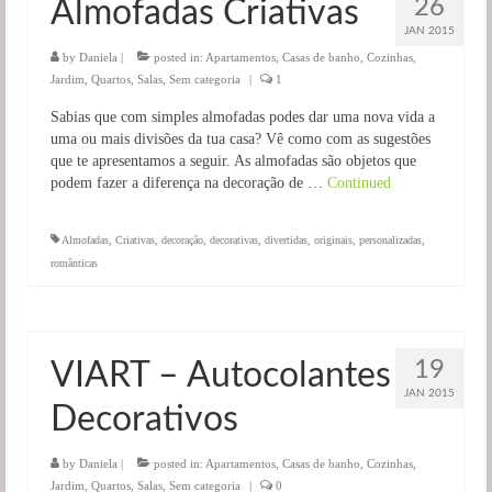
26
Almofadas Criativas
JAN 2015
by
Daniela
|
posted in:
Apartamentos
,
Casas de banho
,
Cozinhas
,
Jardim
,
Quartos
,
Salas
,
Sem categoria
|
1
Sabias que com simples almofadas podes dar uma nova vida a
uma ou mais divisões da tua casa? Vê como com as sugestões
que te apresentamos a seguir. As almofadas são objetos que
podem fazer a diferença na decoração de …
Continued
Almofadas
,
Criativas
,
decoração
,
decorativas
,
divertidas
,
originais
,
personalizadas
,
românticas
19
VIART – Autocolantes
JAN 2015
Decorativos
by
Daniela
|
posted in:
Apartamentos
,
Casas de banho
,
Cozinhas
,
Jardim
,
Quartos
,
Salas
,
Sem categoria
|
0