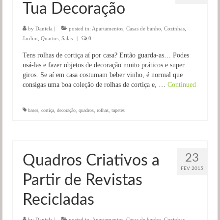
Tua Decoração
Salas
Jardim
by
Daniela
|
posted in:
Apartamentos
,
Casas de banho
,
Cozinhas
,
Jardim
,
Quartos
,
Salas
|
0
Tens rolhas de cortiça aí por casa? Então guarda-as… Podes
usá-las e fazer objetos de decoração muito práticos e super
giros. Se aí em casa costumam beber vinho, é normal que
consigas uma boa coleção de rolhas de cortiça e, …
Continued
bases
,
cortiça
,
decoração
,
quadros
,
rolhas
,
tapetes
23
Quadros Criativos a
FEV 2015
Partir de Revistas
Recicladas
by
Daniela
|
posted in:
Apartamentos
,
Casas de banho
,
Cozinhas
,