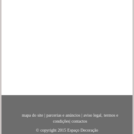
mapa do site
|
parcerias e anúncios
|
aviso legal, termos e
condições
|
contactos
© copyright 2015
Espaço Decoração