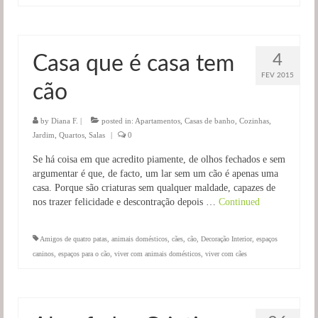
4
Casa que é casa tem
FEV 2015
cão
by
Diana F.
|
posted in:
Apartamentos
,
Casas de banho
,
Cozinhas
,
Jardim
,
Quartos
,
Salas
|
0
Se há coisa em que acredito piamente, de olhos fechados e sem
argumentar é que, de facto, um lar sem um cão é apenas uma
casa. Porque são criaturas sem qualquer maldade, capazes de
nos trazer felicidade e descontração depois …
Continued
Amigos de quatro patas
,
animais domésticos
,
cães
,
cão
,
Decoração Interior
,
espaços
caninos
,
espaços para o cão
,
viver com animais domésticos
,
viver com cães