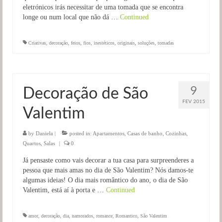
eletrónicos irás necessitar de uma tomada que se encontra
longe ou num local que não dá …
Continued
Criativas
,
decoração
,
feios
,
fios
,
inestéticos
,
originais
,
soluções
,
tomadas
9
Decoração de São
FEV 2015
Valentim
by
Daniela
|
posted in:
Apartamentos
,
Casas de banho
,
Cozinhas
,
Quartos
,
Salas
|
0
Já pensaste como vais decorar a tua casa para surpreenderes a
pessoa que mais amas no dia de São Valentim? Nós damos-te
algumas ideias! O dia mais romântico do ano, o dia de São
Valentim, está aí à porta e …
Continued
amor
,
decoração
,
dia
,
namorados
,
romance
,
Romantico
,
São Valentim