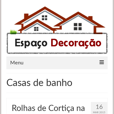
Menu
Apartamentos
Casas de banho
Casas de banho
Cozinhas
16
Rolhas de Cortiça na
Quartos
MAR 2015