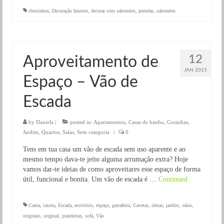
cheirinhos
,
Decoração Interior
,
decorar com sabonetes
,
prendas
,
sabonetes
12
Aproveitamento de
JAN 2015
Espaço – Vão de
Escada
by
Daniela
|
posted in:
Apartamentos
,
Casas de banho
,
Cozinhas
,
Jardim
,
Quartos
,
Salas
,
Sem categoria
|
0
Tens em tua casa um vão de escada sem uso aparente e ao
mesmo tempo dava-te jeito alguma arrumação extra? Hoje
vamos dar-te ideias de como aproveitares esse espaço de forma
útil, funcional e bonita. Um vão de escada é …
Continued
Cama
,
casota
,
Escada
,
escritório
,
espaço
,
garrafeira
,
Gavetas
,
ideias
,
jardim
,
oásis
,
originais
,
original
,
prateleiras
,
sofá
,
Vão