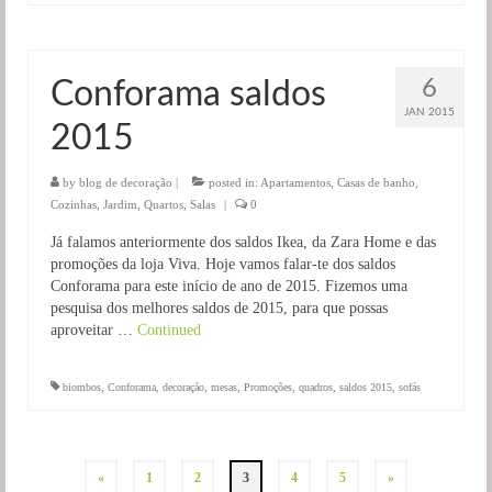
6
Conforama saldos
JAN 2015
2015
by
blog de decoração
|
posted in:
Apartamentos
,
Casas de banho
,
Cozinhas
,
Jardim
,
Quartos
,
Salas
|
0
Já falamos anteriormente dos saldos Ikea, da Zara Home e das
promoções da loja Viva. Hoje vamos falar-te dos saldos
Conforama para este início de ano de 2015. Fizemos uma
pesquisa dos melhores saldos de 2015, para que possas
aproveitar …
Continued
biombos
,
Conforama
,
decoração
,
mesas
,
Promoções
,
quadros
,
saldos 2015
,
sofás
Navegação
«
1
2
3
4
5
»